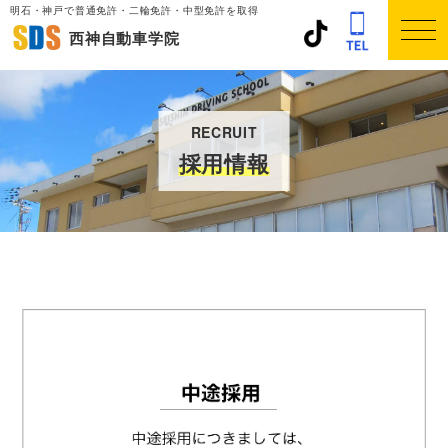
明石・神戸で普通免許・二輪免許・中型免許を取得
西神自動車学院
トップ
料金案内
RECRUIT
各種免許
採用情報
入校案内
学校案内
よくある質問
アクセス
外国人のお客様
採用について
在校生